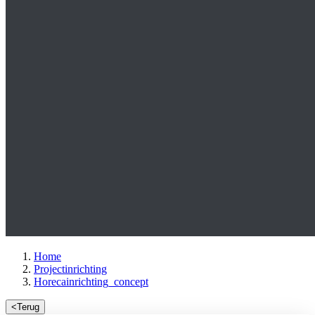
Home
Projectinrichting
Horecainrichting_concept
<
Terug