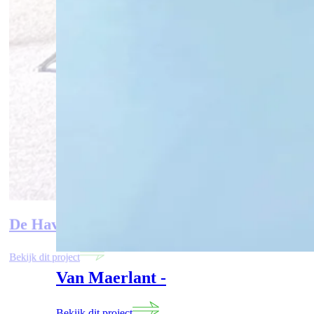
De Havixhorst
-
Bekijk dit project
Van Maerlant
-
Bekijk dit project