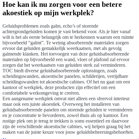
Hoe kan ik nu zorgen voor een betere
akoestiek op mijn werkplek?
Geluidsproblemen zoals galm, echo’s of storende
achtergrondgeluiden komen je vast bekend voor. Als je hier vanaf
wilt is het als eerste belangrijk om te herkennen waarom een ruimte
bijvoorbeeld “galmt”. Te weinig absorberende materialen zorgen
ervoor dat geluiden gemakkelijk weerkaatsen, met als gevolg
galmende klanken. Het toevoegen van deze geluidsabsorberende
materialen op bijvoorbeeld een wand, vloer of plafond zal ervoor
zorgen dat het weerkaatsen van geluiden sterk zal verminderen.
TOC biedt diverse geluidsabsorberende oplossingen, zoals
scheidingswanden, akoestische panelen, schilderijen, verrijdbare
scheidingswanden tot akoestische cabines. Of het nu gaat om een
kantoor of werkplek, deze producten zijn effectief om een
comfortabele werkomgeving te creëren.
Een aangename werkplek omvat niet alleen een sfeervol interieur
maar ook een juiste akoestiek. Overweeg het installeren van
geluidsabsorberende panelen om storende geluiden te verminderen
en je concentratie te bevorderen, zowel thuis als op kantoor. Een
rustige plek om je terug te trekken is soms essentieel en daarvoor
zijn de verschillende akoestische cabines, wij helpen graag bij het
maken van de juiste keuze voor jouw geluidsbeheersingsbehoeften.