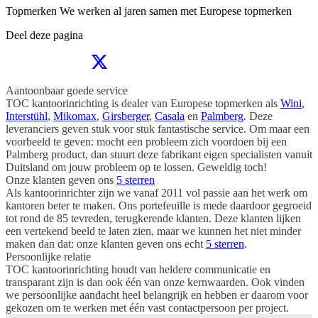
Topmerken
We werken al jaren samen met Europese topmerken
Deel deze pagina
Aantoonbaar goede service
TOC kantoorinrichting is dealer van Europese topmerken als
Wini
,
Interstühl
,
Mikomax
,
Girsberger
,
Casala
en
Palmberg
. Deze
leveranciers geven stuk voor stuk fantastische service. Om maar een
voorbeeld te geven: mocht een probleem zich voordoen bij een
Palmberg product, dan stuurt deze fabrikant eigen specialisten vanuit
Duitsland om jouw probleem op te lossen. Geweldig toch!
Onze klanten geven ons
5 sterren
Als kantoorinrichter zijn we vanaf 2011 vol passie aan het werk om
kantoren beter te maken. Ons portefeuille is mede daardoor gegroeid
tot rond de 85 tevreden, terugkerende klanten. Deze klanten lijken
een vertekend beeld te laten zien, maar we kunnen het niet minder
maken dan dat: onze klanten geven ons echt
5 sterren
.
Persoonlijke relatie
TOC kantoorinrichting houdt van heldere communicatie en
transparant zijn is dan ook één van onze kernwaarden. Ook vinden
we persoonlijke aandacht heel belangrijk en hebben er daarom voor
gekozen om te werken met één vast contactpersoon per project.