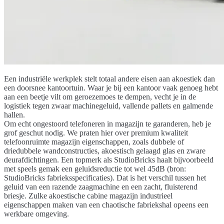
Een industriële werkplek stelt totaal andere eisen aan akoestiek dan
een doorsnee kantoortuin. Waar je bij een kantoor vaak genoeg hebt
aan een beetje vilt om geroezemoes te dempen, vecht je in de
logistiek tegen zwaar machinegeluid, vallende pallets en galmende
hallen.
Om echt ongestoord telefoneren in magazijn te garanderen, heb je
grof geschut nodig. We praten hier over premium kwaliteit
telefoonruimte magazijn eigenschappen, zoals dubbele of
driedubbele wandconstructies, akoestisch gelaagd glas en zware
deurafdichtingen. Een topmerk als StudioBricks haalt bijvoorbeeld
met speels gemak een geluidsreductie tot wel 45dB (bron:
StudioBricks fabrieksspecificaties). Dat is het verschil tussen het
geluid van een razende zaagmachine en een zacht, fluisterend
briesje. Zulke akoestische cabine magazijn industrieel
eigenschappen maken van een chaotische fabriekshal opeens een
werkbare omgeving.