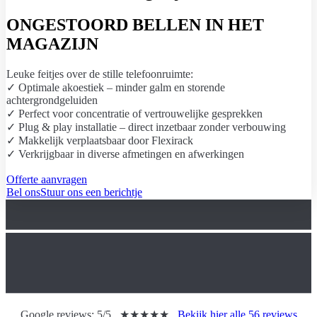
ONGESTOORD BELLEN
IN HET
MAGAZIJN
Leuke feitjes over de stille telefoonruimte:
✓
Optimale akoestiek – minder galm en storende
achtergrondgeluiden
✓
Perfect voor concentratie of vertrouwelijke gesprekken
✓
Plug & play installatie – direct inzetbaar zonder verbouwing
✓ Makkelijk verplaatsbaar door Flexirack
✓
Verkrijgbaar in diverse afmetingen en afwerkingen
Offerte aanvragen
Bel ons
Stuur ons een berichtje
Google reviews:
5/5
★★★★★
Bekijk hier alle 56 reviews