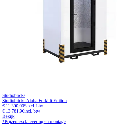
Studiobricks
Studiobricks Aloha Forklift Edition
€ 11.390,00
*
excl. btw
€ 13.781,90
incl. btw
Bekijk
*Prijzen excl. levering en montage