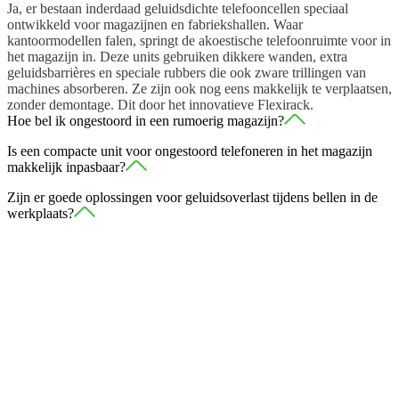
Ja, er bestaan inderdaad geluidsdichte telefooncellen speciaal
ontwikkeld voor magazijnen en fabriekshallen. Waar
kantoormodellen falen, springt de akoestische telefoonruimte voor in
het magazijn in. Deze units gebruiken dikkere wanden, extra
geluidsbarrières en speciale rubbers die ook zware trillingen van
machines absorberen. Ze zijn ook nog eens makkelijk te verplaatsen,
zonder demontage. Dit door het innovatieve Flexirack.
Hoe bel ik ongestoord in een rumoerig magazijn?
Door te investeren in een werk- of telefoonruimtes die geluidsarm
Is een compacte unit voor ongestoord telefoneren in het magazijn
zijn. Zodra je de deur van onze telefoonruimte magazijn achter je
makkelijk inpasbaar?
sluit, valt het omgevingslawaai weg tot een dof, nauwelijks hoorbaar
Ja, dit is heel goed te realiseren. De kleinste modellen nemen slechts
Zijn er goede oplossingen voor geluidsoverlast tijdens bellen in de
achtergrondgeluid. Je oren krijgen letterlijk pauze.
één vierkante meter vloeroppervlakte in beslag. Ze passen perfect
werkplaats?
naast een stellingrij, bij een heftruck oplaadpunt of vlakbij de
Ja, die zijn er zeker. Buiten het dragen van onhandige
inkomende goederen.
gehoorbescherming met ingebouwde radio’s, is de geluidsisolerende
cabine werkplaats de meest structurele oplossing.