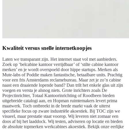
Kwaliteit versus snelle internetkoopjes
Laten we transparant zijn. Het internet staat vol met aanbieders.
Zoek op ‘belcabine kantoor verrijdbaar’ of ‘stilte cabine kantoor
merken’ en je wordt overspoeld door hippe startups. Merken als
Mute-labs of Poddie maken fantastische, betaalbare units. Prachtig
voor een fris Amsterdams reclamebureau. Maar zet je zo’n cabine
naast een draaiende lopende band? Dan trilt het enkele glas uit zijn
voegen en versta je alsnog niets. Grote inrichters zoals De
Projectinrichter, Totaal Kantoorinrichting of Roodbeen bieden
uitgebreide catalogi aan, en Hopman ruimtemakers levert prima
maatwerk. Toch ontbreekt in de brede markt vaak de uiterst
specifieke focus op zware industriële akoestiek. Bij TOC zijn we
visueel, maar prestatie staat voorop. Wij leveren niet zomaar een
doos af bij het laaddock. Wij testen, adviseren op locatie en bieden
de absolute topmerken werkcabines akoestiek. Bekijk onze eerlijke