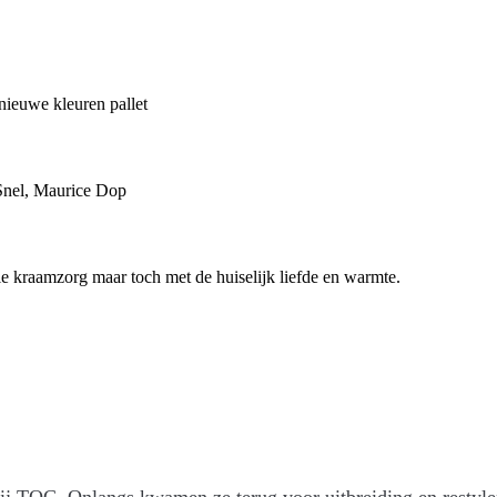
nieuwe kleuren pallet
 Snel, Maurice Dop
e kraamzorg maar toch met de huiselijk liefde en warmte.
bij TOC. Onlangs kwamen ze terug voor uitbreiding en resty