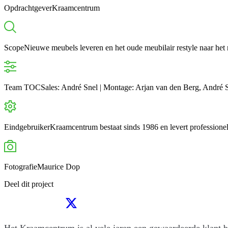
Opdrachtgever
Kraamcentrum
Scope
Nieuwe meubels leveren en het oude meubilair restyle naar het 
Team TOC
Sales: André Snel | Montage: Arjan van den Berg, André
Eindgebruiker
Kraamcentrum bestaat sinds 1986 en levert professionel
Fotografie
Maurice Dop
Deel dit project
Het Kraamcentrum is al vele jaren een gewaardeerde klant 