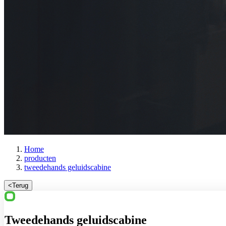
Home
producten
tweedehands geluidscabine
<
Terug
Tweedehands geluidscabine