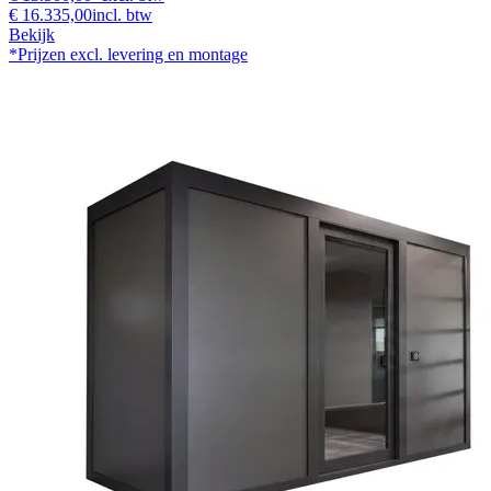
€ 16.335,00
incl. btw
Bekijk
*Prijzen excl. levering en montage