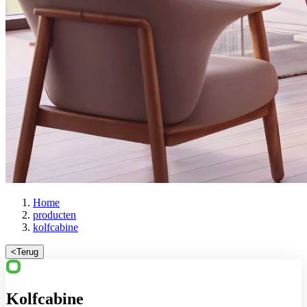
Home
producten
kolfcabine
<
Terug
Kolfcabine