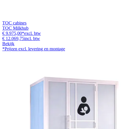
TOC cabines
TOC Milkhub
€ 9.975,00
*
excl. btw
€ 12.069,75
incl. btw
Bekijk
*Prijzen excl. levering en montage