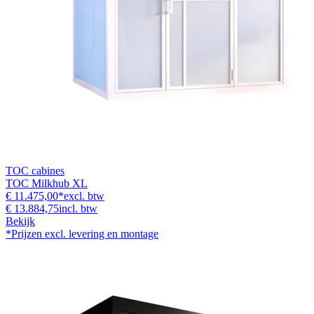
TOC cabines
TOC Milkhub XL
€ 11.475,00
*
excl. btw
€ 13.884,75
incl. btw
Bekijk
*Prijzen excl. levering en montage