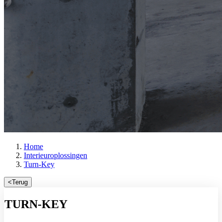
Home
Interieuroplossingen
Turn-Key
<
Terug
TURN-KEY