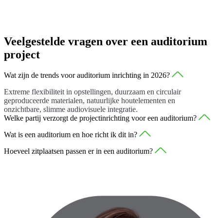
Veelgestelde vragen over een auditorium
project
Wat zijn de trends voor auditorium inrichting in 2026?
Extreme flexibiliteit in opstellingen, duurzaam en circulair
geproduceerde materialen, natuurlijke houtelementen en
onzichtbare, slimme audiovisuele integratie.
Welke partij verzorgt de projectinrichting voor een auditorium?
TOC is je vertrouwde en ervaren partner voor nationaal
Wat is een auditorium en hoe richt ik dit in?
projectmanagement binnen heel Nederland.
Het is een grote zaal speciaal gebouwd voor lezingen of
Hoeveel zitplaatsen passen er in een auditorium?
presentaties. Je richt het in met een absolute focus op het centrale
Deel het totale aantal netto vierkante meters door ongeveer 1,1 om,
podium, ongehinderde zichtlijnen en superieur zitcomfort.
inclusief alle benodigde gangpaden, op een realistisch en veilig
aantal uit te komen.