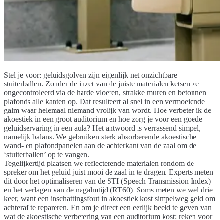
Stel je voor: geluidsgolven zijn eigenlijk net onzichtbare
stuiterballen. Zonder de inzet van de juiste materialen ketsen ze
ongecontroleerd via de harde vloeren, strakke muren en betonnen
plafonds alle kanten op. Dat resulteert al snel in een vermoeiende
galm waar helemaal niemand vrolijk van wordt. Hoe verbeter ik de
akoestiek in een groot auditorium en hoe zorg je voor een goede
geluidservaring in een aula? Het antwoord is verrassend simpel,
namelijk balans. We gebruiken sterk absorberende akoestische
wand- en plafondpanelen aan de achterkant van de zaal om de
‘stuiterballen’ op te vangen.
Tegelijkertijd plaatsen we reflecterende materialen rondom de
spreker om het geluid juist mooi de zaal in te dragen. Experts meten
dit door het optimaliseren van de STI (Speech Transmission Index)
en het verlagen van de nagalmtijd (RT60). Soms meten we wel drie
keer, want een inschattingsfout in akoestiek kost simpelweg geld om
achteraf te repareren. En om je direct een eerlijk beeld te geven van
wat de akoestische verbetering van een auditorium kost: reken voor