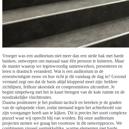
Vroeger was een auditorium niet meer dan een steile bak met harde
banken, ontworpen om massaal naar één persoon te luisteren. Maar
de manier waarop we tegenwoordig samenwerken, presenteren en
leren is drastisch veranderd. Wat is een auditorium in de
eenentwintigste eeuw en hoe richt je dit vandaag de dag in? Gezond
verstand zegt ons dat de basis altijd kloppend moet zijn: heldere
zichtlijnen, feilloze akoestiek en compromisloos zitcomfort. Je
begint simpelweg met het in kaart brengen van de kale ruimte en de
noodzakelijke vluchtroutes.
Daarna positioneer je het podium tactisch en bereken je de graden
van de oplopende vloer, zodat niemand tegen het achterhoofd van
zijn voorganger hoeft aan te kijken. Dit is precies het soort complexe
puzzel waar wij oprecht blij van worden. Bij onze auditorium
projecten nemen we graag het voortouw in dit ontwerpproces. We
combineren visueel aantrekkelijke, warme elementen met harde