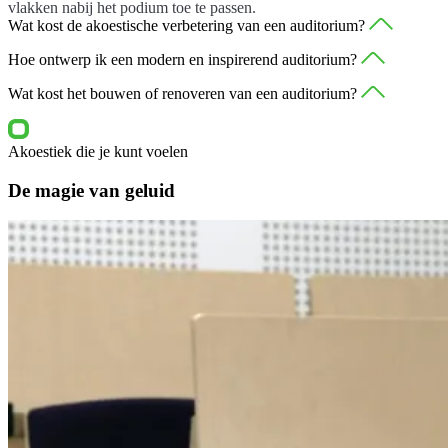
vlakken nabij het podium toe te passen.
Wat kost de akoestische verbetering van een auditorium?
Afhankelijk van de kubieke meters varieert dit grofweg tussen de
Hoe ontwerp ik een modern en inspirerend auditorium?
10.000 en 40.000 euro voor een grote zaal, of ongeveer 50 tot 200
Door veel aandacht te schenken aan voldoende daglicht (of
Wat kost het bouwen of renoveren van een auditorium?
euro per vierkante meter wandoppervlak.
biodynamische ledverlichting), ergonomisch meubilair en zachte
Gemiddeld moet je denken aan 500 tot 1500 euro per zitplaats, sterk
elementen van biophilic design om de steriele ruimte echt tot leven
afhankelijk van je specifieke wensen voor luxe afwerking en
te brengen.
Akoestiek die je kunt voelen
geïntegreerde techniek.
De magie van geluid