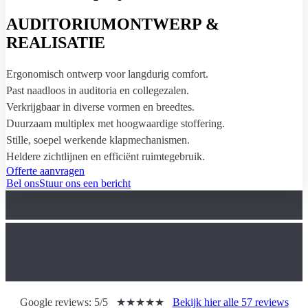
AUDITORIUM
ONTWERP &
REALISATIE
Ergonomisch ontwerp voor langdurig comfort.
Past naadloos in auditoria en collegezalen.
Verkrijgbaar in diverse vormen en breedtes.
Duurzaam multiplex met hoogwaardige stoffering.
Stille, soepel werkende klapmechanismen.
Heldere zichtlijnen en efficiënt ruimtegebruik.
Offerte aanvragen
Bel ons
Stuur ons een bericht
Google reviews:
5/5
★★★★★
Bekijk hier alle 57 reviews