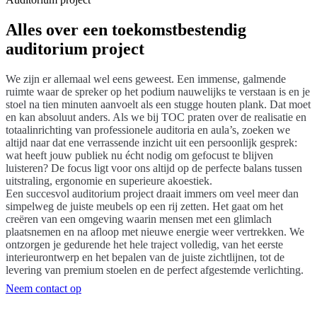
Alles over een toekomstbestendig
auditorium project
We zijn er allemaal wel eens geweest. Een immense, galmende
ruimte waar de spreker op het podium nauwelijks te verstaan is en je
stoel na tien minuten aanvoelt als een stugge houten plank. Dat moet
en kan absoluut anders. Als we bij TOC praten over de realisatie en
totaalinrichting van professionele auditoria en aula’s, zoeken we
altijd naar dat ene verrassende inzicht uit een persoonlijk gesprek:
wat heeft jouw publiek nu écht nodig om gefocust te blijven
luisteren? De focus ligt voor ons altijd op de perfecte balans tussen
uitstraling, ergonomie en superieure akoestiek.
Een succesvol auditorium project draait immers om veel meer dan
simpelweg de juiste meubels op een rij zetten. Het gaat om het
creëren van een omgeving waarin mensen met een glimlach
plaatsnemen en na afloop met nieuwe energie weer vertrekken. We
ontzorgen je gedurende het hele traject volledig, van het eerste
interieurontwerp en het bepalen van de juiste zichtlijnen, tot de
levering van premium stoelen en de perfect afgestemde verlichting.
Neem contact op