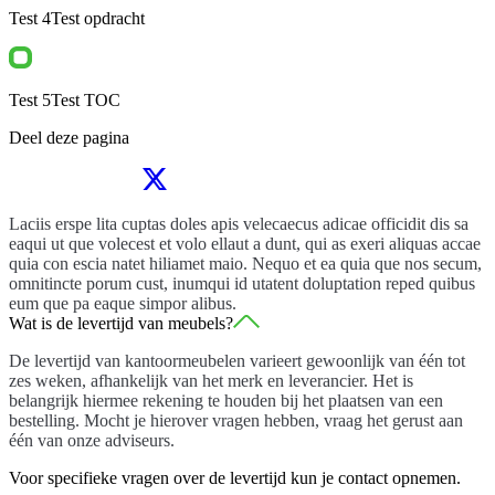
Test 4
Test opdracht
Test 5
Test TOC
Deel deze pagina
Laciis erspe lita cuptas doles apis velecaecus adicae officidit dis sa
eaqui ut que volecest et volo ellaut a dunt, qui as exeri aliquas accae
quia con escia natet hiliamet maio. Nequo et ea quia que nos secum,
omnitincte porum cust, inumqui id utatent doluptation reped quibus
eum que pa eaque simpor alibus.
Wat is de levertijd van meubels?
De levertijd van kantoormeubelen varieert gewoonlijk van één tot
zes weken, afhankelijk van het merk en leverancier. Het is
belangrijk hiermee rekening te houden bij het plaatsen van een
bestelling. Mocht je hierover vragen hebben, vraag het gerust aan
één van onze adviseurs.
Voor specifieke vragen over de levertijd kun je contact opnemen.