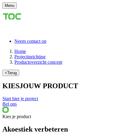
Menu
Neem contact op
Home
Projectinrichting
Productoverzicht concept
<
Terug
KIES
JOUW PRODUCT
Start hier je project
Bel ons
Kies je product
Akoestiek verbeteren