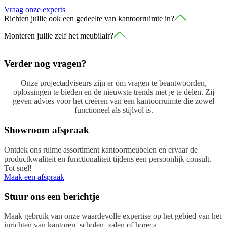
Vraag onze experts
Richten jullie ook een gedeelte van kantoorruimte in?
Zeker weten! Bij ons kun je niet alleen terecht voor complete
Monteren jullie zelf het meubilair?
kantoorinrichtingen, maar ook voor specifieke gedeelten zoals een
Bij TOC kantoorinrichting werken deskundige monteurs met
enkele werkplek, een vergaderruimte of bijvoorbeeld een
jarenlange ervaring in de montage van kantoor- en projectmeubelen.
Verder nog vragen?
bedrijfskantine. Of het nou gaat om een comfortabele bureaustoel of
Onze monteurs monteren bureaus, kantoorkasten, balies, akoestische
een complete kantoorvleugel, wij staan klaar om je verder te helpen.
cabines, tafels en stoelen met precisie. We bieden montage als
Onze projectadviseurs zijn er om vragen te beantwoorden,
onderdeel van jouw inrichtingsplan en verzorgen tevens interne
oplossingen te bieden en de nieuwste trends met je te delen. Zij
verhuizingen.
geven advies voor het creëren van een kantoorruimte die zowel
functioneel als stijlvol is.
Showroom afspraak
Ontdek ons ruime assortiment kantoormeubelen en ervaar de
productkwaliteit en functionaliteit tijdens een persoonlijk consult.
Tot snel!
Maak een afspraak
Stuur ons een berichtje
Maak gebruik van onze waardevolle expertise op het gebied van het
inrichten van kantoren, scholen, zalen of horeca.