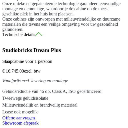
Onze unieke en gepatenteerde technologie garandeert eenvoudige
montage en demontage, waardoor je de cabine op de meest
geschikte plek in het huis kunt plaatsen.
Onze cabines zijn ontworpen met milieuvriendelijke en duurzame
materialen die tevens een veilige omgeving voor uw gezondheid
garanderen.
Technische details
De beste akoestische waardes! A-label gecertificeerd
Studiobricks Dream Plus
Geïntegreerde stroommodule
Geschikt voor aansluiten sproei installatie en rookdetector
Slaapcabine voor 1 persoon
Geïntegreerde, dubbele ventilator
€ 16.745,00
excl. btw
Maar 1 stopcontact nodig. Plug and play!
Productie in Spanje
Vanafprijs excl. levering en montage
Afmetingen 228 x 213 x 226 cm
Geluidsreductie van 46 db, Class A, ISO-gecertificeerd
Gewicht 816 kg
Tweewegs geluidsisolatie
Milieuvriendelijk materiaal
Milieuvriendelijk en brandveilig materiaal
Lease ook mogelijk
NAF MDF (formaldehydevrij).
Offerte aanvragen
Verf op waterbasis, geen oplosmiddelen gebruikt.
Showroom afspraak
Structurele akoestische isolatie gemaakt van 100% gerecycled