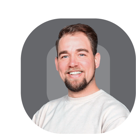
materiaal (geen minerale wol gebruikt)
Niet-invasieve houtlijm wordt gebruikt om de lagen te verlijmen.
Brandveiligheid
Eco45-absorbers zijn gemaakt van gerecycled PET (thermisch
gebonden, zonder chemische bindmiddelen) en stevig bevestigd met
lijm op waterbasis.
Dakabsorber: gerecycled PET-vilt op basis van gerecyclede
plantaardige katoenvezels. Euroklasse F (UNE EN ISO 11925-
2:2002)
Wandabsorberplaten op niveau D (gerecycled PET-vilt): EN 13501-
1+A1: B-s1 do. ASTM E-84-18: Klasse A
Wandabsorber Eco45 op niveau C (gerecycled PET): Klasse C – s3,
d0 (DIN EN 13501-1: 2010)
MDF: Optioneel