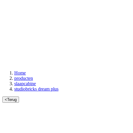
Home
producten
slaapcabine
studiobricks dream plus
<
Terug