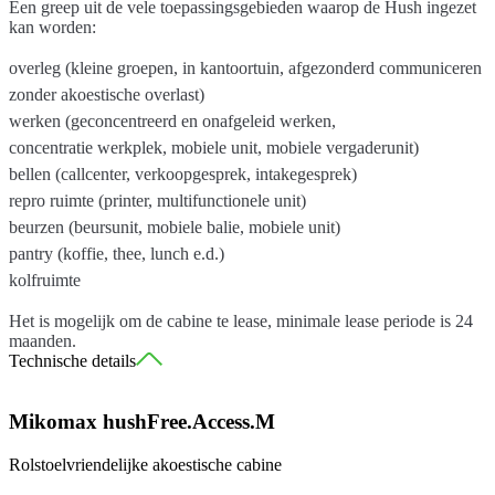
Een greep uit de vele toepassingsgebieden waarop de Hush ingezet
kan worden:
overleg (kleine groepen, in kantoortuin, afgezonderd communiceren
zonder akoestische overlast)
werken (geconcentreerd en onafgeleid werken,
concentratie werkplek, mobiele unit, mobiele vergaderunit)
bellen (callcenter, verkoopgesprek, intakegesprek)
repro ruimte (printer, multifunctionele unit)
beurzen (beursunit, mobiele balie, mobiele unit)
pantry (koffie, thee, lunch e.d.)
kolfruimte
Het is mogelijk om de cabine te lease, minimale lease periode is 24
maanden.
Technische details
LED-plafondverlichting geactiveerd door een bewegingssensor met
Mikomax hushFree.Access.M
instelbare lichtintensiteit
Efficiënte ventilatie geactiveerd door een bewegingssensor
Rolstoelvriendelijke akoestische cabine
Boven paneel voorbereid voor het aansluiten van sprinklers en een