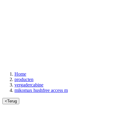
Home
producten
vergadercabine
mikomax hushfree access m
<
Terug