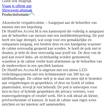
Lease ook mogelijk
Vraag je offerte aan
Showroom afspraak
Productinformatie
Akoestische vergadercabine – Aangepast aan de behoeften van
mensen met een beperking
De HushFree.Access.M is een kantoorpod die volledig is aangepast
aan de behoeften van mensen met een mobiliteitsbeperking. De pod
heeft een lage drempel, wat zorgt voor een gemakkelijke en
ontspannen toegang, een bredere deur en een handgreep waarmee
de cabine eenvoudig geopend kan worden. Je hoeft de pols niet te
draaien; je trekt de deur eenvoudig naar jezelf toe. De deur van de
pod kan zowel links- als rechtshandig worden gemonteerd,
waardoor je de cabine verder kunt afstemmen op de behoeften van
de medewerkers in een specifiek kantoor.
De HushFree.Access.M is uitgerust met een nieuw LED-
verlichtingssysteem met een lichtintensiteit van 500 lux op
tafelbladhoogte. De cabine stelt je in staat om meer tijd te besteden
aan vergaderingen en gesprekken, of deze nu fysiek of online
plaatsvinden, terwijl je rust behoudt. De pod is ontworpen voor
face-to-face of hybride gesprekken die privacy vereisen, voor
teamvergaderingen of creatief werk. Het is ook ideaal als kleine,
privéwerkruimte of kantoor. Je kunt de cabine naar eigen wens
inrichten en het interieur zelf samenstellen.