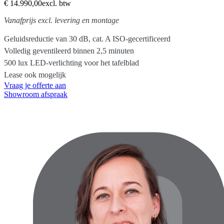
€ 14.990,00
excl. btw
rookmelder
Akoestisch glas aan de voor- en achterwanden
Vanafprijs excl. levering en montage
Versterkte glazen deur van akoestisch glas met een handgreep
Geluidsreductie van 30 dB, cat. A ISO-gecertificeerd
Geïntegreerde stroommodule
Volledig geventileerd binnen 2,5 minuten
Hoogresolutie touchscreen voor het bedienen van de
500 lux LED-verlichting voor het tafelblad
podinstellingen, het aanpassen van verlichting en luchtstroom, en het
Lease ook mogelijk
verlengen van agendareserveringen
Vraag je offerte aan
Akoestische panelen
Showroom afspraak
Vloerbedekking
Stabiele stelpoten
Twee vrijstaande gestoffeerde banken (optioneel)
Tafel (optioneel)
Montageset voor tv
Bezettingssignaal van de pod
Mogelijkheid tot seismische verankering
Aluminium drempel met een neerklapbare afdichting
Class-B ISO-gecertificeerd
Afmetingen 2210x1390xH2280mm
Gewicht 530 kg