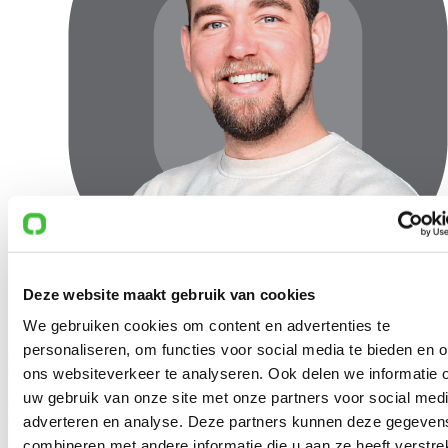
niet mogelijk met schrijfplank)
Stapelbaarheid:
Tot 25 stuks op een transportwagen
Deze website maakt gebruik van cookies
We gebruiken cookies om content en advertenties te
personaliseren, om functies voor social media te bieden en 
Heb je een vraag of wil je advies?
ons websiteverkeer te analyseren. Ook delen we informatie 
uw gebruik van onze site met onze partners voor social medi
Ons team van adviseurs helpt je graag persoonlijk verder met een
advies op maat!
adverteren en analyse. Deze partners kunnen deze gegeven
combineren met andere informatie die u aan ze heeft verstrek
Neem contact op