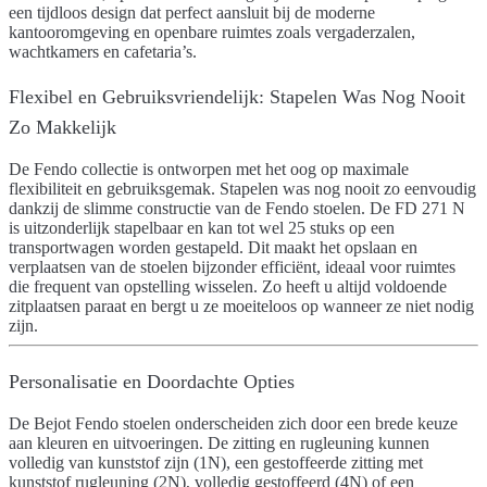
een tijdloos design dat perfect aansluit bij de moderne
kantooromgeving en openbare ruimtes zoals vergaderzalen,
wachtkamers en cafetaria’s.
Flexibel en Gebruiksvriendelijk: Stapelen Was Nog Nooit
Zo Makkelijk
De Fendo collectie is ontworpen met het oog op maximale
flexibiliteit en gebruiksgemak.
Stapelen was nog nooit zo eenvoudig
dankzij de slimme constructie van de Fendo stoelen. De
FD 271 N
is uitzonderlijk stapelbaar en kan
tot wel 25 stuks op een
transportwagen
worden gestapeld. Dit maakt het opslaan en
verplaatsen van de stoelen bijzonder efficiënt, ideaal voor ruimtes
die frequent van opstelling wisselen. Zo heeft u altijd voldoende
zitplaatsen paraat en bergt u ze moeiteloos op wanneer ze niet nodig
zijn.
Personalisatie en Doordachte Opties
De Bejot Fendo stoelen onderscheiden zich door een
brede keuze
aan kleuren en uitvoeringen
. De zitting en rugleuning kunnen
volledig van kunststof zijn (1N), een gestoffeerde zitting met
kunststof rugleuning (2N), volledig gestoffeerd (4N) of een