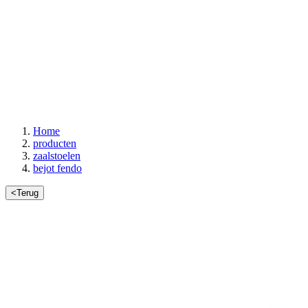
Home
producten
zaalstoelen
bejot fendo
<
Terug