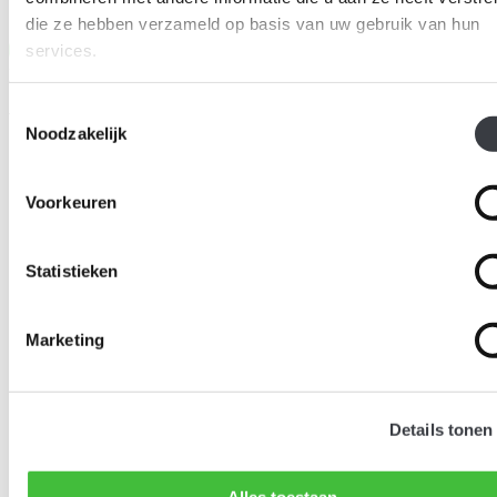
die ze hebben verzameld op basis van uw gebruik van hun
Bel ons
services.
Productselectie
Toestemmingsselectie
Vergelijkbare producten
Noodzakelijk
Voorkeuren
Statistieken
Marketing
Details tonen
Alles toestaan