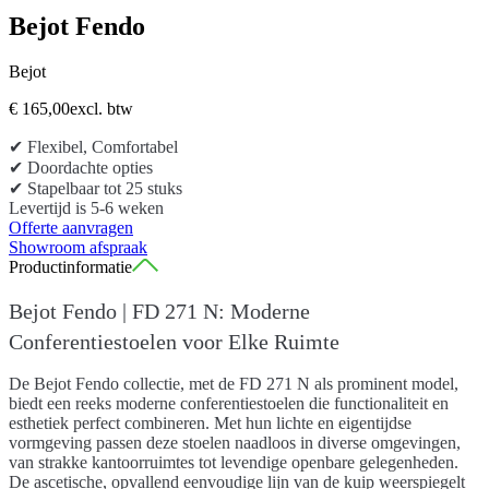
Bejot Fendo
Bejot
€ 165,00
excl. btw
✔ Flexibel, Comfortabel
✔ Doordachte opties
✔ Stapelbaar tot 25 stuks
Levertijd is 5-6 weken
Offerte aanvragen
Showroom afspraak
Productinformatie
Bejot Fendo | FD 271 N: Moderne
Conferentiestoelen voor Elke Ruimte
De
Bejot Fendo collectie
, met de
FD 271 N
als prominent model,
biedt een reeks
moderne conferentiestoelen
die functionaliteit en
esthetiek perfect combineren. Met hun
lichte en eigentijdse
vormgeving
passen deze stoelen naadloos in diverse omgevingen,
van strakke kantoorruimtes tot levendige openbare gelegenheden.
De
ascetische, opvallend eenvoudige lijn
van de kuip weerspiegelt