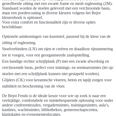
gestoffeerde zitting met een zwarte frame en mesh rugleuning (2M).
Standaard worden de stoelen geleverd met een verchroomde basis,
maar een poedercoating in diverse kleuren volgens het Bejot
kleurenboek is optioneel.
Voor extra comfort en functionaliteit zijn er diverse opties
beschikbaar:
Optionele armleuningen
van kunststof, passend bij de kleur van de
zitting of rugleuning.
Stoelverbinders
(LN) om rijen te creëren en draadloze
rijnummering
toe te voegen, voor een georganiseerde zaalopstelling.
Een handige
rechter schrijfplank
(P) met een zwarte afwerking en
verchroomde basis, perfect voor trainings- en seminarruimtes (let op:
stoelen met een schrijfplank kunnen niet gestapeld worden).
Glijders
(CK) voor keramische vloeren, beton en tapijt zorgen voor
stabiliteit en bescherming van de vloer.
De Bejot Fendo is de ideale keuze voor wie op zoek is naar een
veelzijdige, comfortabele en ruimtebesparende oplossing voor onder
andere
conferentiezalen, vergaderruimtes, trainingsruimtes, aula’s,
kantines, wachtruimtes, bibliotheken, gemeenschapscentra,
klaslokalen
en
evenementenlocaties
.