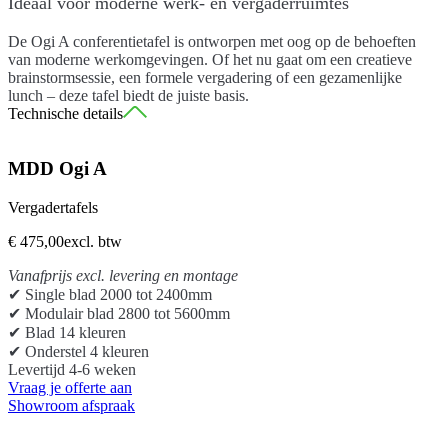
Ideaal voor moderne werk- en vergaderruimtes
De Ogi A conferentietafel is ontworpen met oog op de behoeften
van moderne werkomgevingen. Of het nu gaat om een creatieve
brainstormsessie, een formele vergadering of een gezamenlijke
lunch – deze tafel biedt de juiste basis.
Technische details
Blad:
MFC 28 mm, ABS-rand 2 mm
MDD Ogi A
Poten:
Staal, poedercoating, profiel 60 x 30 mm
Tafelhoogte
740 mm
Vergadertafels
Stelvoetjes:
Verstelbaar, bereik 5 mm
€ 475,00
excl. btw
Randafwerking:
Laser- of PUR-techniek
Herkomst:
Gemaakt in Polen, EU
Vanafprijs excl. levering en montage
✔ Single blad 2000 tot 2400mm
Optionele accessoires (meerprijs):
✔ Modulair blad 2800 tot 5600mm
✔ Blad 14 kleuren
Mediabox M06H:
2x230V, HDMI, USB (anod. aluminium, wit,
✔ Onderstel 4 kleuren
Levertijd 4-6 weken
zwart)
Vraag je offerte aan
Showroom afspraak
Mediabox M14H:
2x RJ45 (cat.6), USB, HDMI, 4x230V,
305×155×150 mm, snoer 2000 mm