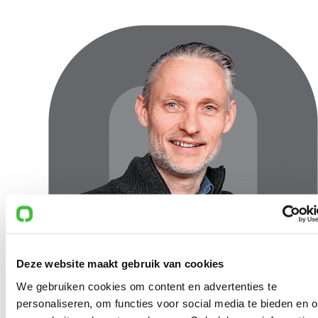
Mediabox M14:
2x RJ45, USB, 4x230V, 305×155×150 mm, snoer
2000 mm
Top access M15:
Kunststof frame, 292×112×18 mm
M04:
4x230V, 2xRJ45, 1xUSB, aluminium, snoer 2 m
M04H & M05:
Aluminium top access, snoer 2 m
Deze website maakt gebruik van cookies
We gebruiken cookies om content en advertenties te
personaliseren, om functies voor social media te bieden en 