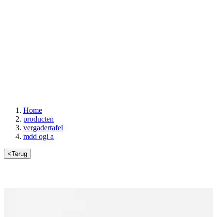
Home
producten
vergadertafel
mdd ogi a
<
Terug