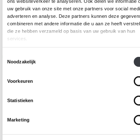
ons websiteverkeer te analyseren. Ook delen we informatie 
uw gebruik van onze site met onze partners voor social medi
Heb je een vraag of wil je advies?
adverteren en analyse. Deze partners kunnen deze gegeven
combineren met andere informatie die u aan ze heeft verstrek
Ons team van adviseurs helpt je graag persoonlijk verder met een
die ze hebben verzameld op basis van uw gebruik van hun
advies op maat!
services.
Neem contact op
Bel ons
Toestemmingsselectie
Noodzakelijk
Productselectie
Vergelijkbare producten
Voorkeuren
Statistieken
Marketing