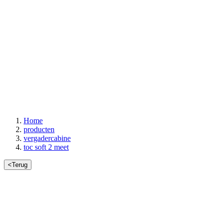
Home
producten
vergadercabine
toc soft 2 meet
<
Terug