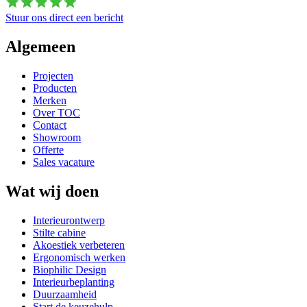
Stuur ons direct een bericht
Algemeen
Projecten
Producten
Merken
Over TOC
Contact
Showroom
Offerte
Sales vacature
Wat wij doen
Interieurontwerp
Stilte cabine
Akoestiek verbeteren
Ergonomisch werken
Biophilic Design
Interieurbeplanting
Duurzaamheid
Start de keuzehulp