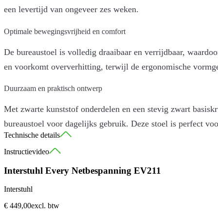
een levertijd van ongeveer zes weken.
Optimale bewegingsvrijheid en comfort
De bureaustoel is volledig draaibaar en verrijdbaar, waard
en voorkomt oververhitting, terwijl de ergonomische vormge
Duurzaam en praktisch ontwerp
Met zwarte kunststof onderdelen en een stevig zwart basiskr
bureaustoel voor dagelijks gebruik. Deze stoel is perfect v
Technische details
Instructievideo
Synchroontechniek, vergrendelbaar
Gewichtsregeling, in meerdere stappen regelbaar
Interstuhl Every Netbespanning EV211
Zitdiepteverstelling en in hoogte verstelbare
Interstuhl
Lendensteun
€ 449,00
excl. btw
4D armleggers in hoogte, breedte en diepte verstelbaar én 