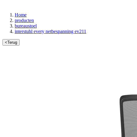
Home
producten
bureaustoel
interstuhl every netbespanning ev211
<
Terug