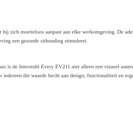
oor hij zich moeiteloos aanpast aan elke werkomgeving. De ad
ving een gezonde zithouding stimuleert.
uis is de Interstuhl Every EV211 niet alleen een visueel aan
oor iedereen die waarde hecht aan design, functionaliteit en 
zwenkbaar met zachte opdek