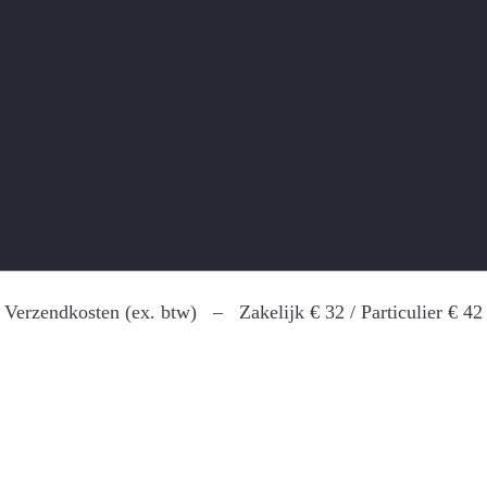
Verzendkosten (ex. btw) –
Zakelijk € 32 / Particulier € 42