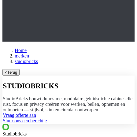
Home
merken
studiobricks
<
Terug
STUDIOBRICKS
StudioBricks
bouwt duurzame, modulaire geluidsdichte cabines die
rust, focus en privacy creëren voor werken, bellen, opnemen en
ontmoeten — stijlvol, slim en circulair ontworpen.
Vraag offerte aan
Stuur ons een berichtje
Studiobricks