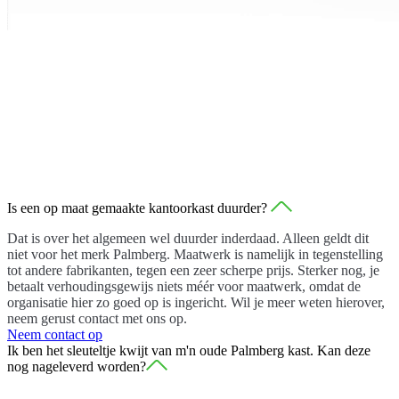
Is een op maat gemaakte kantoorkast duurder?
Dat is over het algemeen wel duurder inderdaad. Alleen geldt dit
niet voor het merk Palmberg. Maatwerk is namelijk in tegenstelling
tot andere fabrikanten, tegen een zeer scherpe prijs. Sterker nog, je
betaalt verhoudingsgewijs niets méér voor maatwerk, omdat de
organisatie hier zo goed op is ingericht. Wil je meer weten hierover,
neem gerust contact met ons op.
Neem contact op
Ik ben het sleuteltje kwijt van m'n oude Palmberg kast. Kan deze
nog nageleverd worden?
Ow wat vervelend! Hangt er vanaf om welk model het gaat, maar