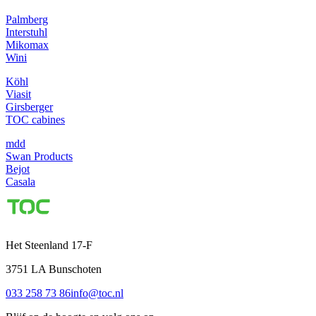
Palmberg
Interstuhl
Mikomax
Wini
Köhl
Viasit
Girsberger
TOC cabines
mdd
Swan Products
Bejot
Casala
Het Steenland 17-F
3751 LA
Bunschoten
033 258 73 86
info@toc.nl