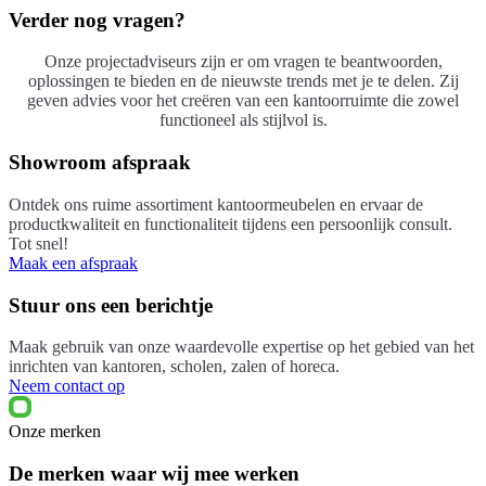
over het over algemeen kunnen deze door de goede nalevergaranties
Verder nog vragen?
van Palmberg geleverd worden. Graag komen we met jou hierover
in contact.
Onze projectadviseurs zijn er om vragen te beantwoorden,
Neem contact op
oplossingen te bieden en de nieuwste trends met je te delen. Zij
geven advies voor het creëren van een kantoorruimte die zowel
functioneel als stijlvol is.
Showroom afspraak
Ontdek ons ruime assortiment kantoormeubelen en ervaar de
productkwaliteit en functionaliteit tijdens een persoonlijk consult.
Tot snel!
Maak een afspraak
Stuur ons een berichtje
Maak gebruik van onze waardevolle expertise op het gebied van het
inrichten van kantoren, scholen, zalen of horeca.
Neem contact op
Onze merken
De merken waar wij mee werken